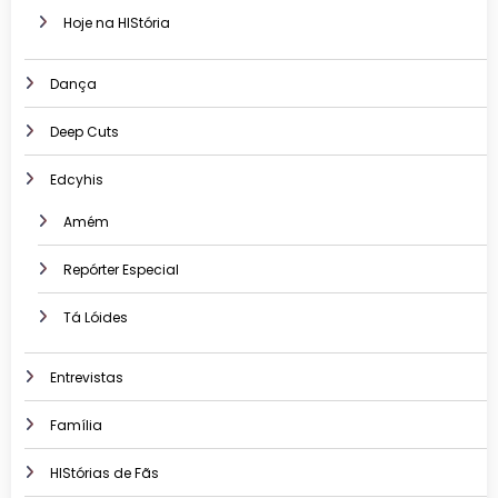
Hoje na HIStória
Dança
Deep Cuts
Edcyhis
Amém
Repórter Especial
Tá Lóides
Entrevistas
Família
HIStórias de Fãs