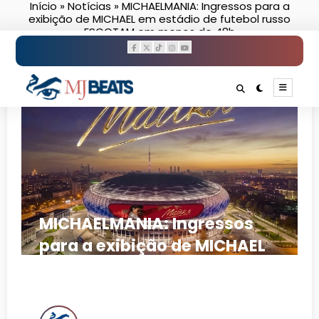
Início
»
Notícias
»
MICHAELMANIA: Ingressos para a
Pular
exibição de MICHAEL em estádio de futebol russo
para
ESGOTAM em menos de 48h
o
conteúdo
MICHAELMANIA: Ingressos
para a exibição de MICHAEL
em estádio de futebol russo
ESGOTAM em menos de 48h