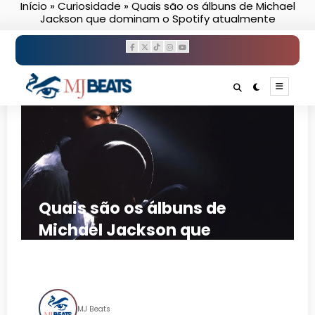
Início
»
Curiosidade
»
Quais são os álbuns de Michael
Pular
Jackson que dominam o Spotify atualmente
para
o
conteúdo
Quais são os álbuns de
Michael Jackson que
dominam o Spotify
atualmente
MJ Beats