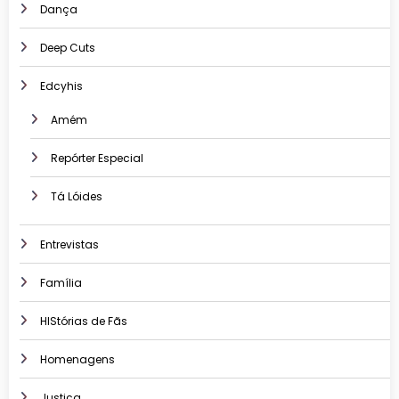
Dança
Deep Cuts
Edcyhis
Amém
Repórter Especial
Tá Lóides
Entrevistas
Família
HIStórias de Fãs
Homenagens
Justiça