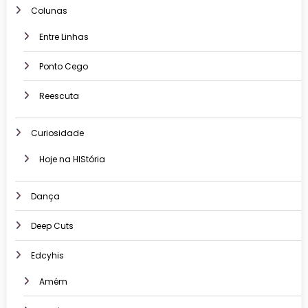
Colunas
Entre Linhas
Ponto Cego
Reescuta
Curiosidade
Hoje na HIStória
Dança
Deep Cuts
Edcyhis
Amém