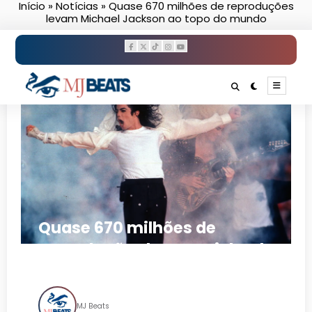
Início
»
Notícias
»
Quase 670 milhões de reproduções
Pular
levam Michael Jackson ao topo do mundo
para
o
conteúdo
Quase 670 milhões de
reproduções levam Michael
Jackson ao topo do mundo
MJ Beats