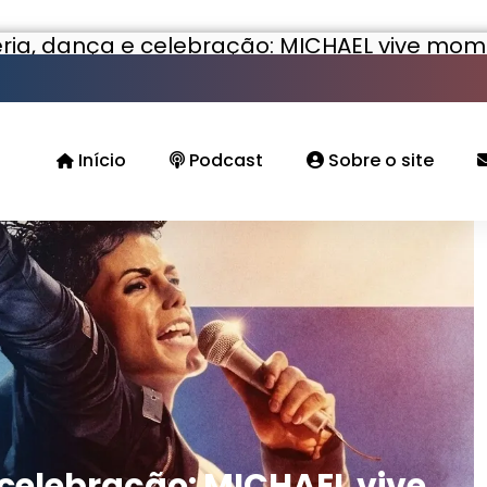
eria, dança e celebração: MICHAEL vive mome
Início
Podcast
Sobre o site
 celebração: MICHAEL vive