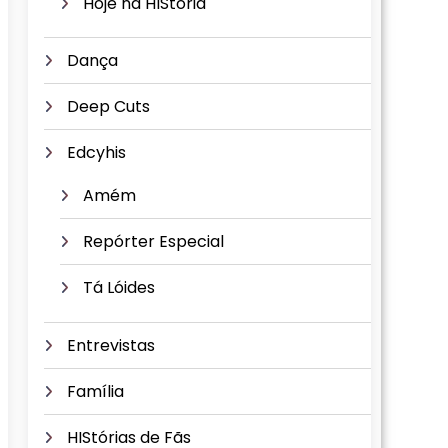
Hoje na HIStória
Dança
Deep Cuts
Edcyhis
Amém
Repórter Especial
Tá Lóides
Entrevistas
Família
HIStórias de Fãs