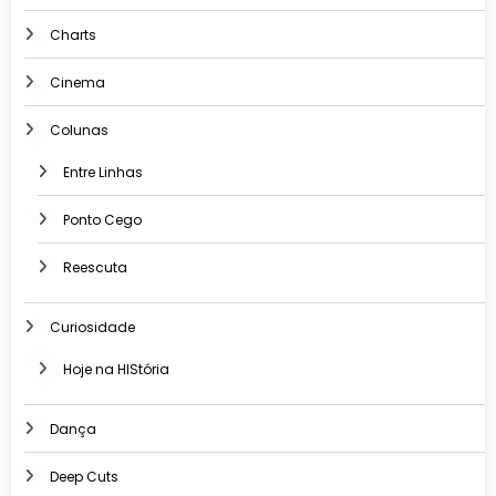
Charts
Cinema
Colunas
Entre Linhas
Ponto Cego
Reescuta
Curiosidade
Hoje na HIStória
Dança
Deep Cuts