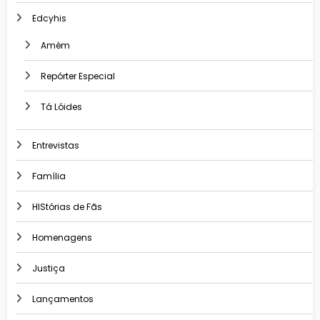
Edcyhis
Amém
Repórter Especial
Tá Lóides
Entrevistas
Família
HIStórias de Fãs
Homenagens
Justiça
Lançamentos