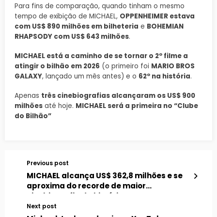
Para fins de comparação, quando tinham o mesmo
tempo de exibição de MICHAEL,
OPPENHEIMER estava
com US$ 890 milhões em bilheteria
e
BOHEMIAN
RHAPSODY com US$ 643 milhões
.
MICHAEL está a caminho de se tornar o 2º filme a
atingir o bilhão em 2026
(o primeiro foi
MARIO BROS
GALAXY
, lançado um mês antes) e o
62º na história
.
Apenas
três cinebiografias alcançaram os US$ 900
milhões
até hoje.
MICHAEL será a primeira no “Clube
do Bilhão”
Previous post
MICHAEL alcança US$ 362,8 milhões e se
aproxima do recorde de maior
cinebiografia da história
Next post