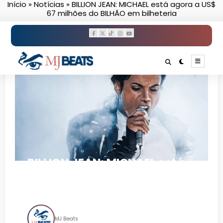
Início
»
Notícias
»
BILLION JEAN: MICHAEL está agora a US$
Pular
67 milhões do BILHÃO em bilheteria
para
o
conteúdo
BILLION JEAN: MICHAEL está
agora a US$ 67 milhões do
BILHÃO em bilheteria
MJ Beats