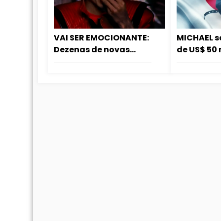
VAI SER EMOCIONANTE:
MICHAEL s
Dezenas de novas
de US$ 50 
cidades aderem às
bilheteria
sessões especiais de
aniversário do Rei do
Pop. Confira a lista
atualizada!