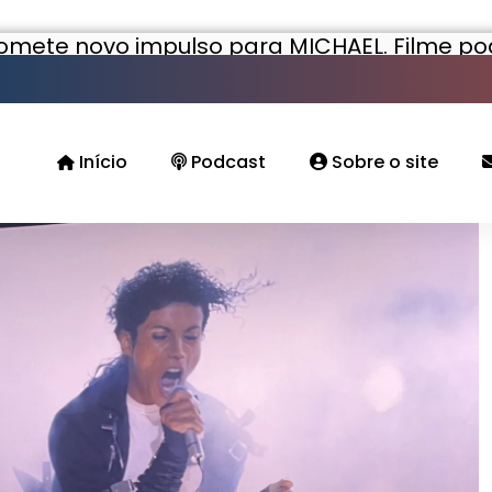
romete novo impulso para MICHAEL. Filme po
bilheterias da história
Início
Podcast
Sobre o site