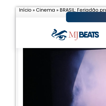
Início
»
Cinema
»
BRASIL: Feriadão p
Pular
para
o
conteúdo