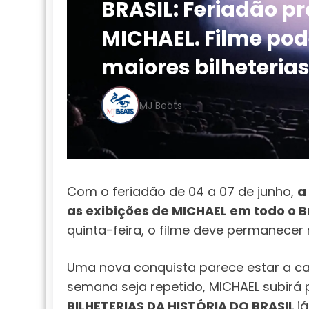
BRASIL: Feriadão p
MICHAEL. Filme pod
maiores bilheterias
MJ Beats
Com o feriadão de 04 a 07 de junho,
a
as exibições de MICHAEL em todo o Br
quinta-feira, o filme deve permanecer 
Uma nova conquista parece estar a c
semana seja repetido, MICHAEL subirá 
BILHETERIAS DA HISTÓRIA DO BRASIL
j