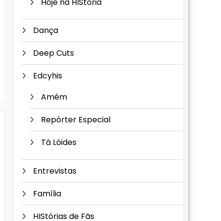
Hoje na HIStória
Dança
Deep Cuts
Edcyhis
Amém
Repórter Especial
Tá Lóides
Entrevistas
Família
HIStórias de Fãs