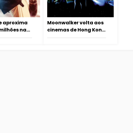
e aproxima
Moonwalker volta aos
milhões nas
cinemas de Hong Kong
s do Japão
para celebrar
aniversário de Michael
Jackson