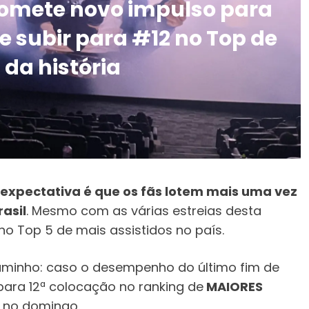
romete novo impulso para
e subir para #12 no Top de
 da história
 expectativa é que os fãs lotem mais uma vez
asil
. Mesmo com as várias estreias desta
no Top 5 de mais assistidos no país.
aminho: caso o desempenho do último fim de
para 12ª colocação no ranking de
MAIORES
á no domingo.