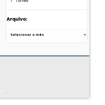
Turnês
Arquivo:
Arquivos
so