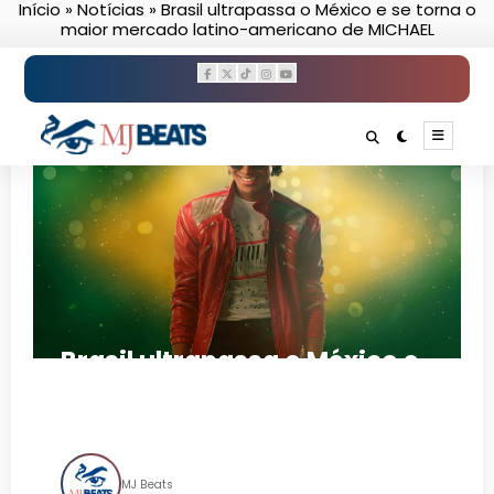
Início
»
Notícias
»
Brasil ultrapassa o México e se torna o
Pular
maior mercado latino-americano de MICHAEL
para
o
conteúdo
Brasil ultrapassa o México e
se torna o maior mercado
latino-americano de MICHAEL
MJ Beats