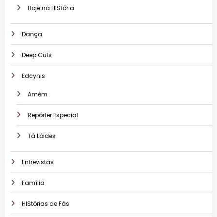
Hoje na HIStória
Dança
Deep Cuts
Edcyhis
Amém
Repórter Especial
Tá Lóides
Entrevistas
Família
HIStórias de Fãs