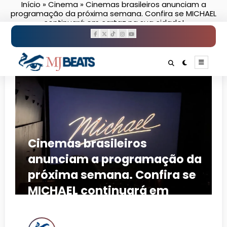
Início
»
Cinema
»
Cinemas brasileiros anunciam a
Pular
programação da próxima semana. Confira se MICHAEL
para
continuará em cartaz na sua cidade!
o
conteúdo
Cinemas brasileiros
anunciam a programação da
próxima semana. Confira se
MICHAEL continuará em
cartaz na sua cidade!