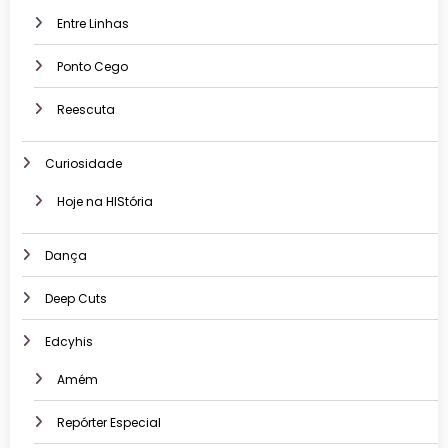
Entre Linhas
Ponto Cego
Reescuta
Curiosidade
Hoje na HIStória
Dança
Deep Cuts
Edcyhis
Amém
Repórter Especial