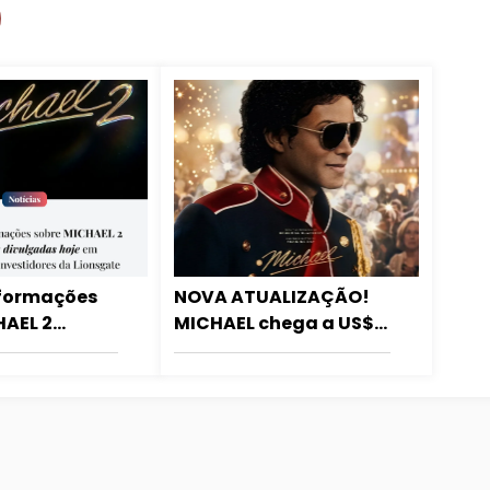
nformações
NOVA ATUALIZAÇÃO!
HAEL 2
MICHAEL chega a US$
 divulgadas
1,021 bilhões em
onvenção de
bilheteria
es da
mundialmente