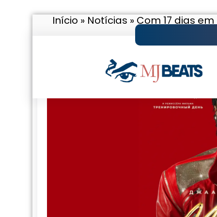
Início
»
Notícias
»
Com 17 dias em c
Pular
para
o
conteúdo