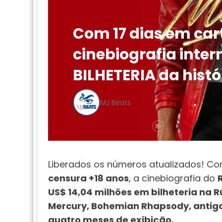
Com 17 dias em car
cinebiografia inte
BILHETERIA da histó
MJ Beats
Liberados os números atualizados! 
censura +18 anos
, a cinebiografia do
US$ 14,04 milhões em bilheteria na R
Mercury, Bohemian Rhapsody, antigo 
quatro meses de exibição.