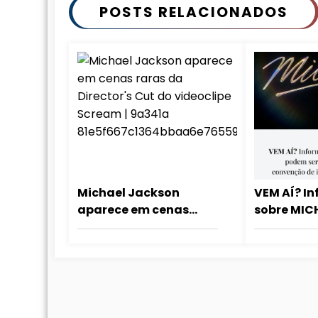
POSTS RELACIONADOS
Michael Jackson
VEM AÍ? I
aparece em cenas
sobre MIC
raras da Director’s Cut
podem ser
do videoclipe Scream
HOJE em c
investidor
Lionsgate