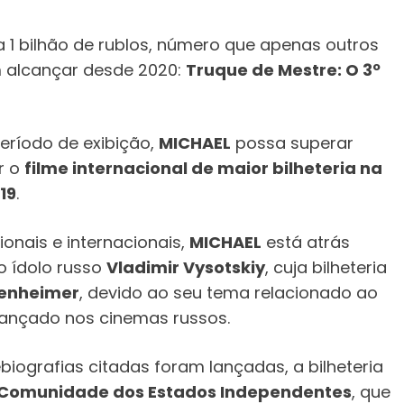
a 1 bilhão de rublos, número que apenas outros
m alcançar desde 2020:
Truque de Mestre: O 3º
período de exibição,
MICHAEL
possa superar
r o
filme internacional de maior bilheteria na
19
.
ionais e internacionais,
MICHAEL
está atrás
o ídolo russo
Vladimir Vysotskiy
, cuja bilheteria
enheimer
, devido ao seu tema relacionado ao
lançado nos cinemas russos.
biografias citadas foram lançadas, a bilheteria
Comunidade dos Estados Independentes
, que