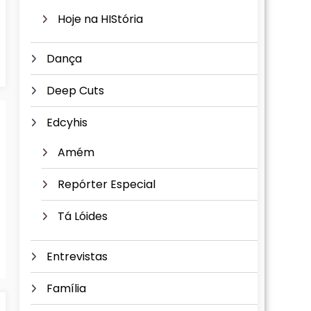
Hoje na HIStória
Dança
Deep Cuts
Edcyhis
Amém
Repórter Especial
Tá Lóides
Entrevistas
Família