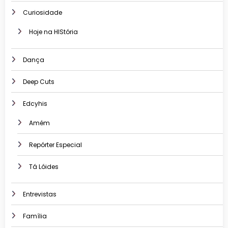
Curiosidade
Hoje na HIStória
Dança
Deep Cuts
Edcyhis
Amém
Repórter Especial
Tá Lóides
Entrevistas
Família