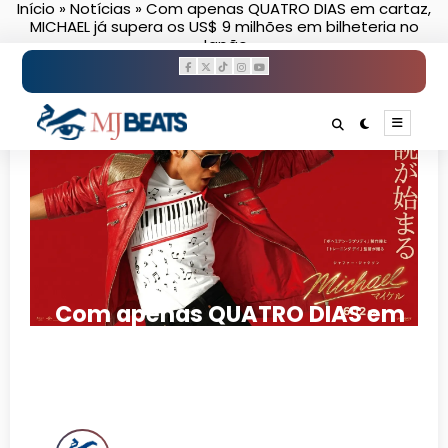
Início
»
Notícias
»
Com apenas QUATRO DIAS em cartaz,
Pular
MICHAEL já supera os US$ 9 milhões em bilheteria no
para
Japão
o
conteúdo
Com apenas QUATRO DIAS em
cartaz, MICHAEL já supera os
US$ 9 milhões em bilheteria
no Japão