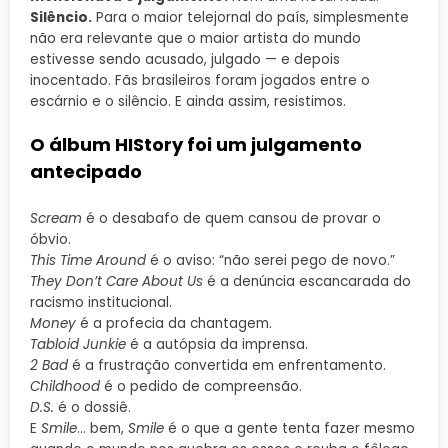
Silêncio.
Para o maior telejornal do país, simplesmente
não era relevante que o maior artista do mundo
estivesse sendo acusado, julgado — e depois
inocentado. Fãs brasileiros foram jogados entre o
escárnio e o silêncio. E ainda assim, resistimos.
O álbum HIStory foi um julgamento
antecipado
Scream
é o desabafo de quem cansou de provar o
óbvio.
This Time Around
é o aviso: “não serei pego de novo.”
They Don’t Care About Us
é a denúncia escancarada do
racismo institucional.
Money
é a profecia da chantagem.
Tabloid Junkie
é a autópsia da imprensa.
2 Bad
é a frustração convertida em enfrentamento.
Childhood
é o pedido de compreensão.
D.S.
é o dossiê.
E
Smile
… bem,
Smile
é o que a gente tenta fazer mesmo