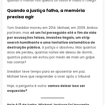
quando o mundo nos quebra os ossos e rouba o fôlego.
Quando a justiça falha, a memória
precisa agir
Tom Sneddon morreu em 2014. Michael, em 2009. Ambos
partiram, mas
só um foi perseguido até o fim da vida
por acusações falsas, invasões ilegais, um strip
search humilhante e uma tentativa sistemática de
destruição pública.
A justiça o absolveu. Mas quantos
anos ele perdeu, quantas noites ele deixou de dormir,
quantos palcos ele evitou por medo de mais um golpe
nas costas?
Sneddon teve tempo para se aposentar em paz.
Michael teve que reaprender a viver após o tribunal.
Hoje, a pergunta é outra:
vamos deixar isso ser
esquecido?
Hoje é 13 de junho. Michael Jackson foi inocente.