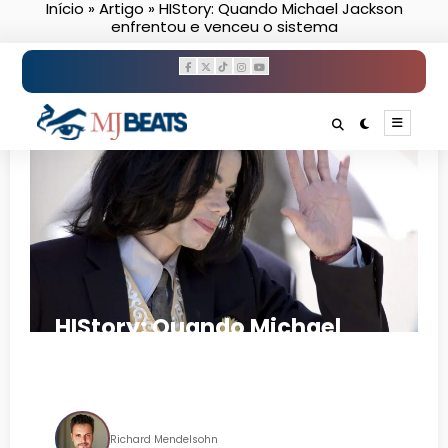
Início
»
Artigo
»
HIStory: Quando Michael Jackson
Pular
enfrentou e venceu o sistema
para
o
conteúdo
HIStory: Quando Michael
Jackson enfrentou e venceu o
sistema
Richard Mendelsohn