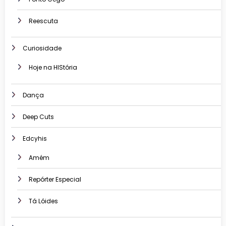
Reescuta
Curiosidade
Hoje na HIStória
Dança
Deep Cuts
Edcyhis
Amém
Repórter Especial
Tá Lóides