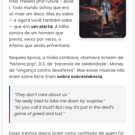
Past, Present and Future – Book
I
. Todo mundo achou que era
só mais um disco. Mas eu sabia
— e agora você também sabe
— que era
um alerta
. A trilha
sonora de um homem que
previa, verso por verso, o
inferno que ainda enfrentaria.
Naquela época, a mídia zombava, chamava
Scream
de
“histeria pop”,
D.S.
de “paranoia de celebridade”,
Money
de “vingança contra desafetos”. Mas essas músicas não
eram sobre birra. Eram
sobre sobrevivência.
“They don’t care about us.”
“He really tried to take me down by surprise.”
“So you call it trust? But I say it’s just in the devil’s
game of greed and lust.”
Esses trechos agora soam como confissão de quem foi