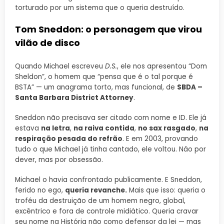
torturado por um sistema que o queria destruído.
Tom Sneddon: o personagem que virou
vilão de disco
Quando Michael escreveu
D.S.
, ele nos apresentou “Dom
Sheldon”, o homem que “pensa que é o tal porque é
BSTA” — um anagrama torto, mas funcional, de
SBDA –
Santa Barbara District Attorney
.
Sneddon não precisava ser citado com nome e ID. Ele já
estava
na letra
,
na raiva contida
,
no sax rasgado
,
na
respiração pesada do refrão
. E em 2003, provando
tudo o que Michael já tinha cantado, ele voltou. Não por
dever, mas por obsessão.
Michael o havia confrontado publicamente. E Sneddon,
ferido no ego,
queria revanche.
Mais que isso: queria o
troféu da destruição de um homem negro, global,
excêntrico e fora de controle midiático. Queria cravar
seu nome na História não como defensor da lei — mas