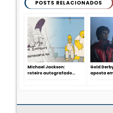
POSTS RELACIONADOS
Michael Jackson:
Gold Derby
roteiro autografado
aposta em
de The Simpsons é
OSCAR 202
vendido em leilão
dos crítico
”grandios
para ignor