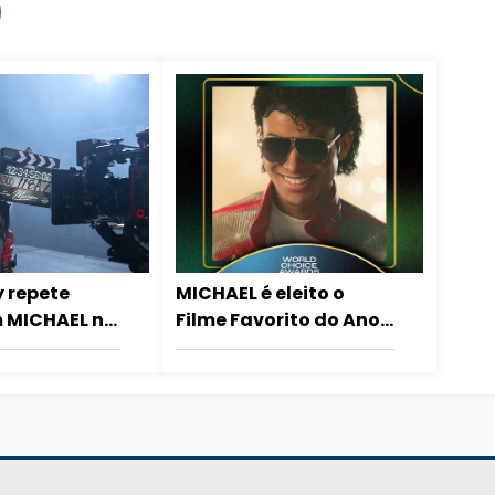
 repete
MICHAEL é eleito o
 MICHAEL no
Filme Favorito do Ano
7 apesar
no World Choice
s:
Awards 2026
o demais
ar!”