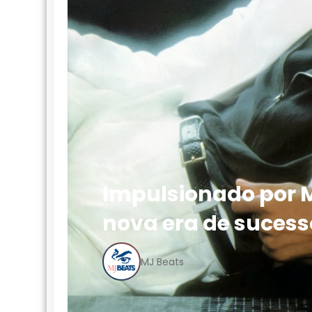
Impulsionado por M
nova era de sucess
MJ Beats