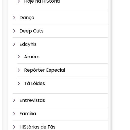
Hoje na HIStória
Dança
Deep Cuts
Edcyhis
Amém
Repórter Especial
Tá Lóides
Entrevistas
Família
HIStórias de Fãs