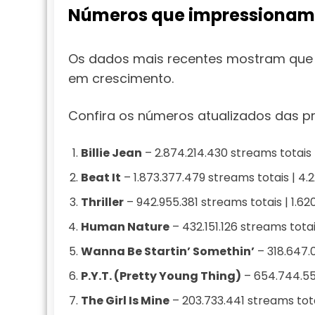
Números que impressionam 
Os dados mais recentes mostram que 
em crescimento.
Confira os números atualizados das pri
Billie Jean
– 2.874.214.430 streams totais 
Beat It
– 1.873.377.479 streams totais | 4.
Thriller
– 942.955.381 streams totais | 1.6
Human Nature
– 432.151.126 streams tota
Wanna Be Startin’ Somethin’
– 318.647.
P.Y.T. (Pretty Young Thing)
– 654.744.551
The Girl Is Mine
– 203.733.441 streams tota