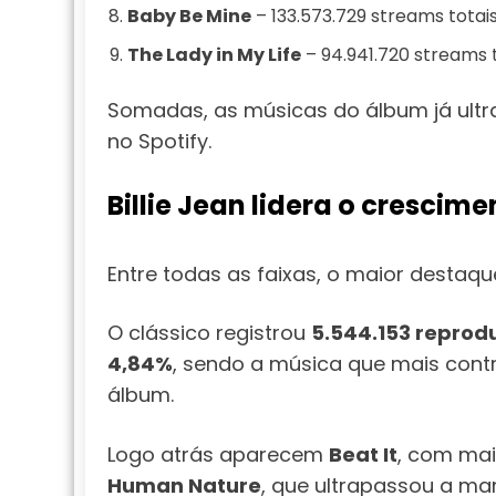
Baby Be Mine
– 133.573.729 streams totais
The Lady in My Life
– 94.941.720 streams t
Somadas, as músicas do álbum já ul
no Spotify.
Billie Jean lidera o crescime
Entre todas as faixas, o maior destaqu
O clássico registrou
5.544.153 reprod
4,84%
, sendo a música que mais con
álbum.
Logo atrás aparecem
Beat It
, com ma
Human Nature
, que ultrapassou a m