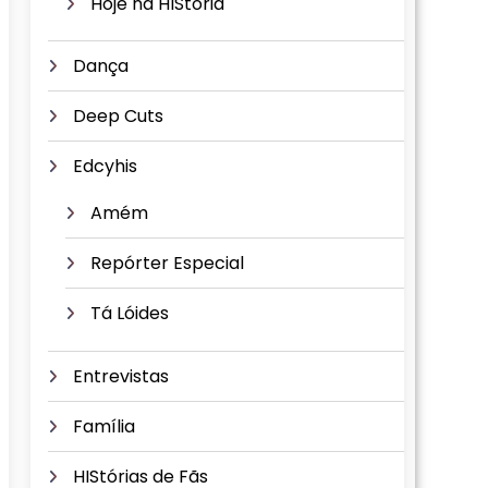
Hoje na HIStória
Dança
Deep Cuts
Edcyhis
Amém
Repórter Especial
Tá Lóides
Entrevistas
Família
HIStórias de Fãs