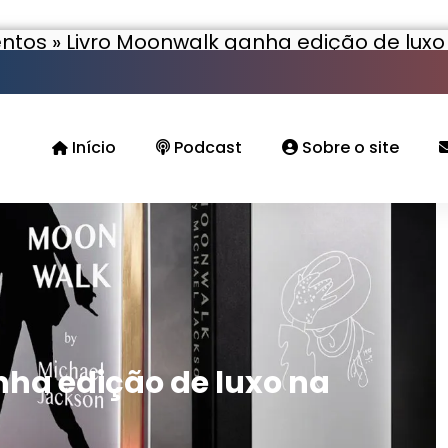
ntos
»
Livro Moonwalk ganha edição de luxo 
Início
Podcast
Sobre o site
ha edição de luxo na