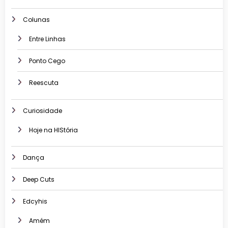
Colunas
Entre Linhas
Ponto Cego
Reescuta
Curiosidade
Hoje na HIStória
Dança
Deep Cuts
Edcyhis
Amém