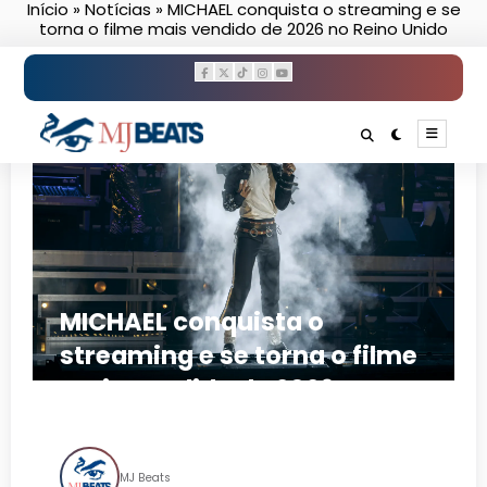
Início
»
Notícias
»
MICHAEL conquista o streaming e se
Pular
torna o filme mais vendido de 2026 no Reino Unido
para
o
conteúdo
MICHAEL conquista o
streaming e se torna o filme
mais vendido de 2026 no
Reino Unido
MJ Beats