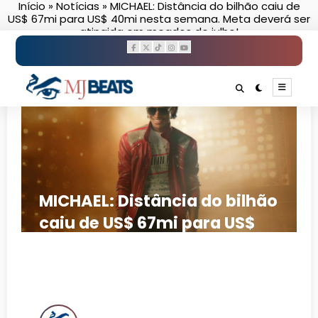
Início
»
Notícias
»
MICHAEL: Distância do bilhão caiu de
Pular
US$ 67mi para US$ 40mi nesta semana. Meta deverá ser
para
atingida em meados de julho!
o
conteúdo
MICHAEL: Distância do bilhão
caiu de US$ 67mi para US$
40mi nesta semana. Meta
deverá ser atingida em
meados de julho!