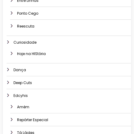
Entre Linhas
Ponto Cego
Reescuta
Curiosidade
Hoje na HIStória
Dança
Deep Cuts
Edcyhis
Amém
Repórter Especial
Tá Lóides