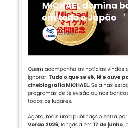
MICHAEL domina ba
em todo o Japão
MJ Beats
Quem acompanha as notícias vindas d
ignorar.
Tudo o que se vê, lê e ouve 
cinebiografia MICHAEL
. Seja nas esta
programas de televisão ou nas bancas 
todos os lugares.
Agora, mais uma publicação entra para 
Verão 2026
, lançada em
17 de junho
,