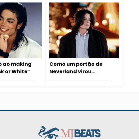
o ao making
Como um portão de
ck or White”
Neverland virou
música no álbum
‘Invincible’, de Michael
Jackson