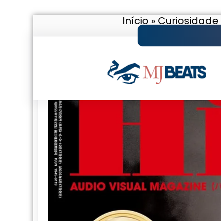
Início
»
Curiosidade
Pular
para
o
conteúdo