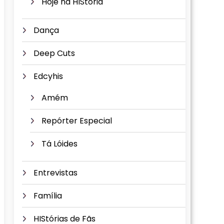
Hoje na HIStória
Dança
Deep Cuts
Edcyhis
Amém
Repórter Especial
Tá Lóides
Entrevistas
Família
HIStórias de Fãs