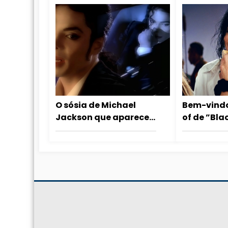
O sósia de Michael
Bem-vind
Jackson que aparece
of de ”Bla
no clipe Who Is It