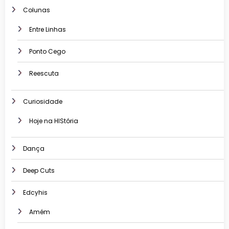
Colunas
Entre Linhas
Ponto Cego
Reescuta
Curiosidade
Hoje na HIStória
Dança
Deep Cuts
Edcyhis
Amém