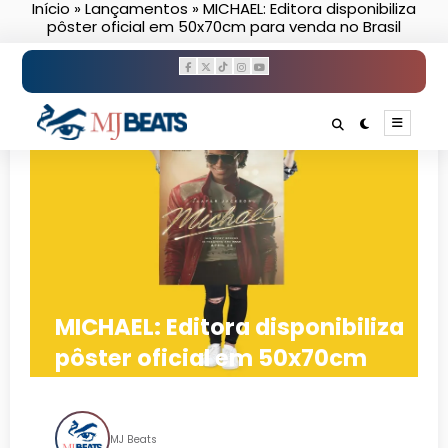
Início
»
Lançamentos
»
MICHAEL: Editora disponibiliza
Pular
pôster oficial em 50x70cm para venda no Brasil
para
o
conteúdo
MICHAEL: Editora disponibiliza
pôster oficial em 50x70cm
para venda no Brasil
MJ Beats