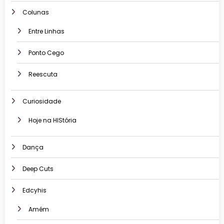
Colunas
Entre Linhas
Ponto Cego
Reescuta
Curiosidade
Hoje na HIStória
Dança
Deep Cuts
Edcyhis
Amém