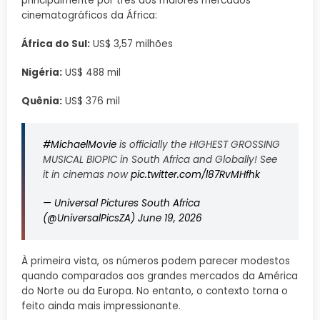
principalmente por três dos maiores mercados
cinematográficos da África:
África do Sul:
US$ 3,57 milhões
Nigéria:
US$ 488 mil
Quênia:
US$ 376 mil
#MichaelMovie
is officially the HIGHEST GROSSING
MUSICAL BIOPIC in South Africa and Globally! See
it in cinemas now
pic.twitter.com/l87RvMHfhk
— Universal Pictures South Africa
(@UniversalPicsZA)
June 19, 2026
À primeira vista, os números podem parecer modestos
quando comparados aos grandes mercados da América
do Norte ou da Europa. No entanto, o contexto torna o
feito ainda mais impressionante.