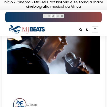
Início
»
Cinema
»
MICHAEL faz história e se torna a maior
Pular
cinebiografia musical da África
para
o
conteúdo
MICHAEL faz história e se
torna a maior cinebiografia
musical da África
MJ Beats