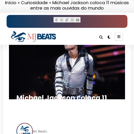
Início
»
Curiosidade
»
Michael Jackson coloca 11 músicas
Pular
entre as mais ouvidas do mundo
para
o
conteúdo
Michael Jackson coloca 11
músicas entre as mais
ouvidas do mundo
MJ Beats