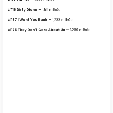
#116 Dirty Diana
— 1,511 milhão
#167 I Want You Back
— 1,288 milhão
#175 They Don’t Care About Us
— 1,269 milhão