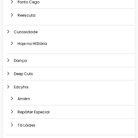
Ponto Cego
Reescuta
Curiosidade
Hoje na HIStória
Dança
Deep Cuts
Edcyhis
Amém
Repórter Especial
Tá Lóides