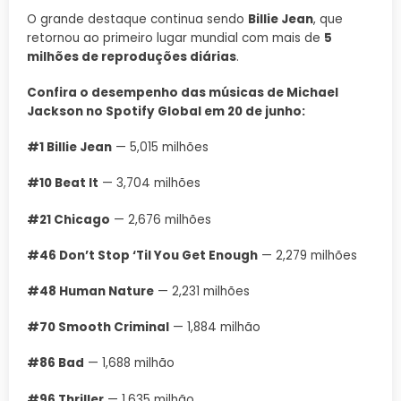
O grande destaque continua sendo
Billie Jean
, que
retornou ao primeiro lugar mundial com mais de
5
milhões de reproduções diárias
.
Confira o desempenho das músicas de Michael
Jackson no Spotify Global em 20 de junho:
#1 Billie Jean
— 5,015 milhões
#10 Beat It
— 3,704 milhões
#21 Chicago
— 2,676 milhões
#46 Don’t Stop ‘Til You Get Enough
— 2,279 milhões
#48 Human Nature
— 2,231 milhões
#70 Smooth Criminal
— 1,884 milhão
#86 Bad
— 1,688 milhão
#96 Thriller
— 1,635 milhão