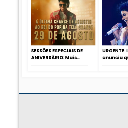
SESSÕES ESPECIAIS DE
URGENTE: 
ANIVERSÁRIO: Mais
anuncia q
cidades aderem ao
será lança
relançamento de
fim de 2027
MICHAEL nos cinemas!
de 2028!