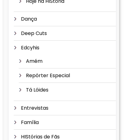
Hoje na HIStória
Dança
Deep Cuts
Edcyhis
Amém
Repórter Especial
Tá Lóides
Entrevistas
Família
HIStórias de Fãs