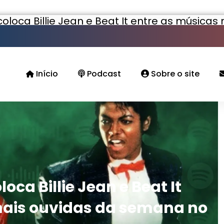
oloca Billie Jean e Beat It entre as música
Início
Podcast
Sobre o site
oca Billie Jean e Beat It
mais ouvidas da semana no