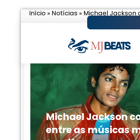
Início
»
Notícias
»
Michael Jackson c
Pular
para
o
conteúdo
Michael Jackson col
entre as músicas 