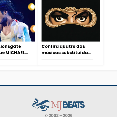
Lionsgate
Confira quatro das
ue MICHAEL 2
músicas substituídas
do entre o
de última hora no
 e o início
álbum Dangerous
© 2002 – 2026