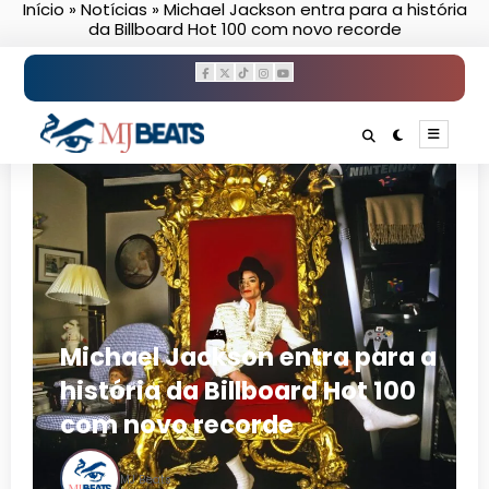
Início
»
Notícias
»
Michael Jackson entra para a história
Pular
da Billboard Hot 100 com novo recorde
para
o
conteúdo
Michael Jackson entra para a
história da Billboard Hot 100
com novo recorde
MJ Beats