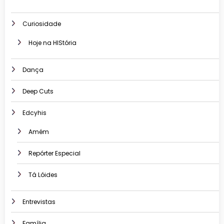
Curiosidade
Hoje na HIStória
Dança
Deep Cuts
Edcyhis
Amém
Repórter Especial
Tá Lóides
Entrevistas
Família