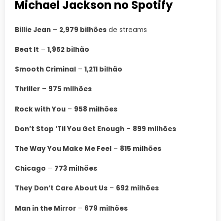
Michael Jackson no Spotify
Billie Jean
–
2,979 bilhões
de streams
Beat It
–
1,952 bilhão
Smooth Criminal
–
1,211 bilhão
Thriller
–
975 milhões
Rock with You
–
958 milhões
Don’t Stop ‘Til You Get Enough
–
899 milhões
The Way You Make Me Feel
–
815 milhões
Chicago
–
773 milhões
They Don’t Care About Us
–
692 milhões
Man in the Mirror
–
679 milhões