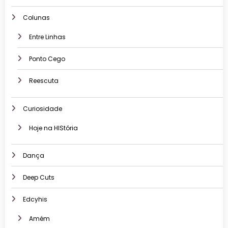
Colunas
Entre Linhas
Ponto Cego
Reescuta
Curiosidade
Hoje na HIStória
Dança
Deep Cuts
Edcyhis
Amém