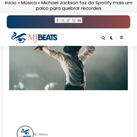
Início
»
Música
»
Michael Jackson faz do Spotify mais um
Pular
palco para quebrar recordes
para
o
conteúdo
Michael Jackson faz do
Spotify mais um palco para
quebrar recordes
MJ Beats