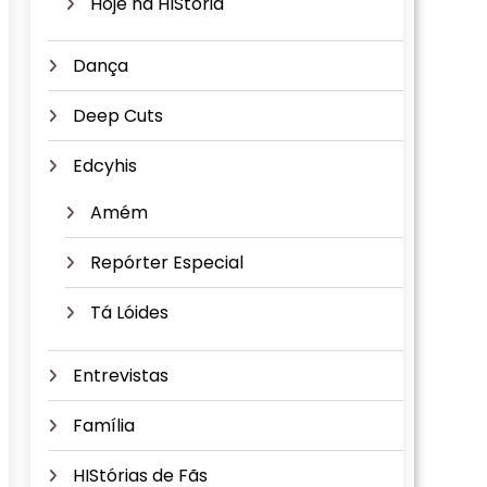
Hoje na HIStória
Dança
Deep Cuts
Edcyhis
Amém
Repórter Especial
Tá Lóides
Entrevistas
Família
HIStórias de Fãs