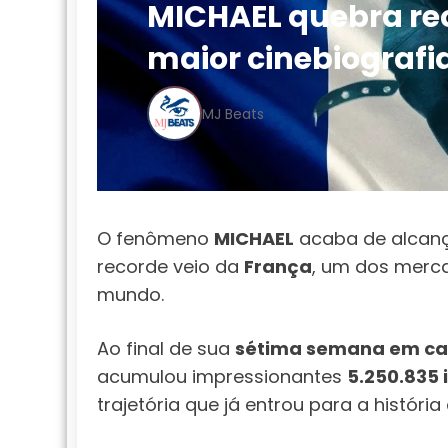
MICHAEL quebra reco
maior cinebiografi
MJ Beats
O fenômeno
MICHAEL
acaba de alcança
recorde veio da
França
, um dos merc
mundo.
Ao final de sua
sétima semana em ca
acumulou impressionantes
5.250.835 
trajetória que já entrou para a históri