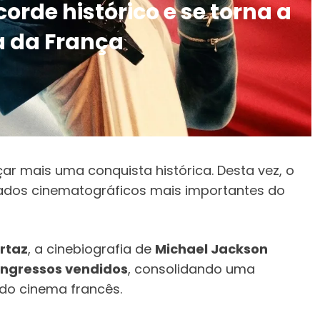
rde histórico e se torna a
a da França
r mais uma conquista histórica. Desta vez, o
ados cinematográficos mais importantes do
rtaz
, a cinebiografia de
Michael Jackson
ingressos vendidos
, consolidando uma
a do cinema francês.