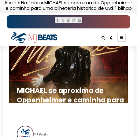
Início
»
Notícias
»
MICHAEL se aproxima de Oppenheimer
Pular
e caminha para uma bilheteria histórica de US$ 1 bilhão
para
o
conteúdo
MICHAEL se aproxima de
Oppenheimer e caminha para
uma bilheteria histórica de
US$ 1 bilhão
MJ Beats