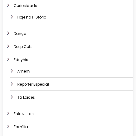
Curiosidade
Hoje na HIStória
Dança
Deep Cuts
Edcyhis
Amém
Repórter Especial
Tá Lóides
Entrevistas
Família