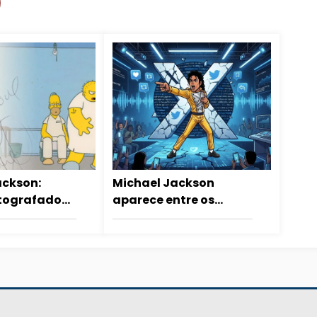
ackson:
Michael Jackson
utografado
aparece entre os
mpsons é
artistas mais
 leilão
comentados do X em
2026