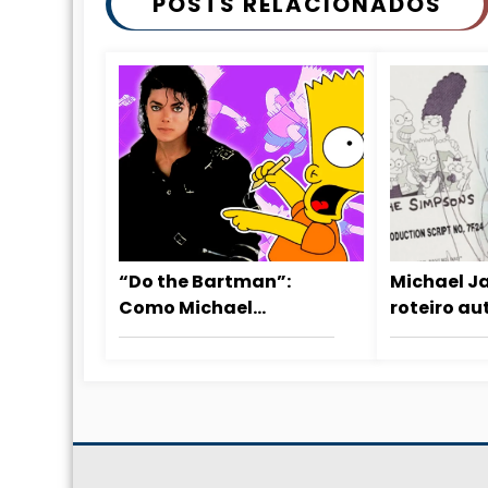
POSTS RELACIONADOS
“Do the Bartman”:
Michael J
Como Michael
roteiro a
Jackson transformou
de The Si
Os Simpsons em
vendido em
estrelas da música