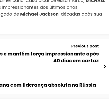
americano. Caso alcance essa marca,
MICHAEL
impressionantes dos últimos anos,
legado de
Michael Jackson
, décadas após sua
Previous post
s e mantém força impressionante após
40 dias em cartaz
ana com liderança absoluta na Rússia