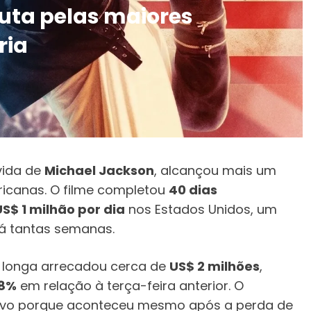
puta pelas maiores
ria
vida de
Michael Jackson
, alcançou mais um
ricanas. O filme completou
40 dias
$ 1 milhão por dia
nos Estados Unidos, um
há tantas semanas.
 o longa arrecadou cerca de
US$ 2 milhões
,
,8%
em relação à terça-feira anterior. O
ssivo porque aconteceu mesmo após a perda de