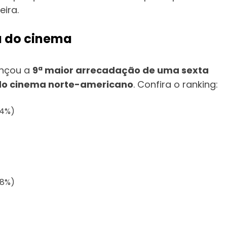
eira.
ia do cinema
nçou a
9ª maior arrecadação de uma sexta
a do cinema norte-americano
. Confira o ranking:
,4%)
,8%)