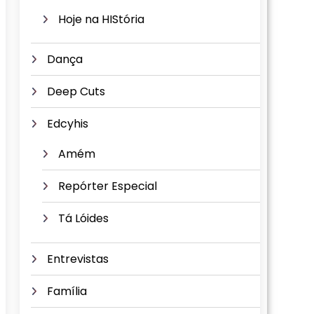
Hoje na HIStória
Dança
Deep Cuts
Edcyhis
Amém
Repórter Especial
Tá Lóides
Entrevistas
Família