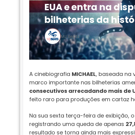
EUA e entra na dis
bilheterias da histó
MJ Beats
A cinebiografia
MICHAEL
, baseada na 
marco importante nas bilheterias ame
consecutivos arrecadando mais de US
feito raro para produções em cartaz 
Na sua sexta terça-feira de exibição,
registrando uma queda de apenas
27
resultado se torna ainda mais expre