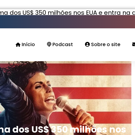
a dos US$ 350 milhões nos EUA e entra na d
história
Início
Podcast
Sobre o site
ma dos US$ 350 milhões nos