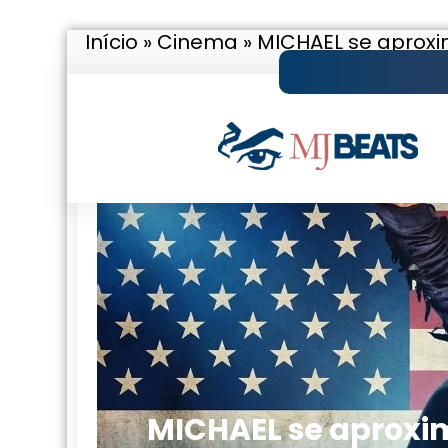
Início
»
Cinema
»
MICHAEL se aproxim
Pular
para
o
conteúdo
MICHAEL se aproxi