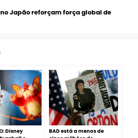
no Japão reforçam força global de
O: Disney
BAD está a menos de