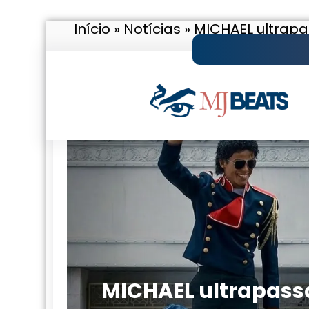
Início
»
Notícias
»
MICHAEL ultrapas
Pular
para
o
conteúdo
MICHAEL ultrapassa