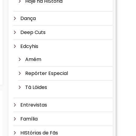
Hoje na HIStória
Dança
Deep Cuts
Edcyhis
Amém
Repórter Especial
Tá Lóides
Entrevistas
Família
HIStórias de Fãs