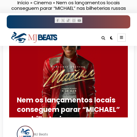
Início
»
Cinema
»
Nem os lançamentos locais
Pular
conseguem parar “MICHAEL” nas bilheterias russas
para
o
conteúdo
Nem os lançamentos locais
conseguem parar “MICHAEL”
nas bilheterias russas
MJ Beats