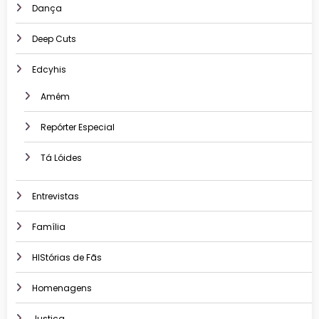
Dança
Deep Cuts
Edcyhis
Amém
Repórter Especial
Tá Lóides
Entrevistas
Família
HIStórias de Fãs
Homenagens
Justiça