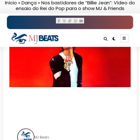
Início
»
Dança
»
Nos bastidores de “Billie Jean”: Vídeo do
Pular
ensaio do Rei do Pop para o show MJ & Friends
para
o
conteúdo
Nos bastidores de “Billie
Jean”: Vídeo do ensaio do Rei
do Pop para o show MJ &
Friends
MJ Beats