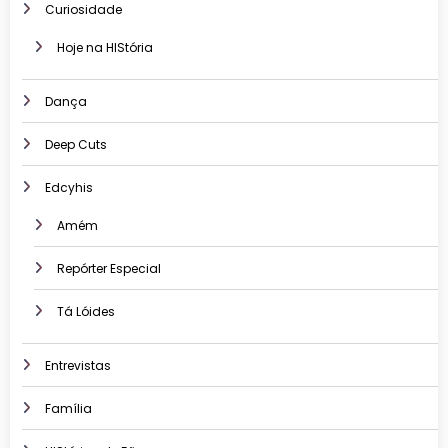
Curiosidade
Hoje na HIStória
Dança
Deep Cuts
Edcyhis
Amém
Repórter Especial
Tá Lóides
Entrevistas
Família