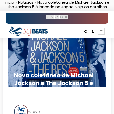
Início
»
Notícias
»
Nova coletânea de Michael Jackson e
Pular
The Jackson 5 é lançada no Japão; veja os detalhes
para
o
conteúdo
Nova coletânea de Michael
Jackson e The Jackson 5 é
lançada no Japão; veja os
detalhes
MJ Beats