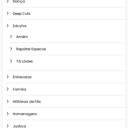
Dança
Deep Cuts
Edcyhis
Amém
Repórter Especial
Tá Lóides
Entrevistas
Família
HIStórias de Fãs
Homenagens
Justiça