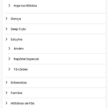
Hoje na HIStória
Dança
Deep Cuts
Edcyhis
Amém
Repórter Especial
Tá Lóides
Entrevistas
Família
HIStórias de Fãs