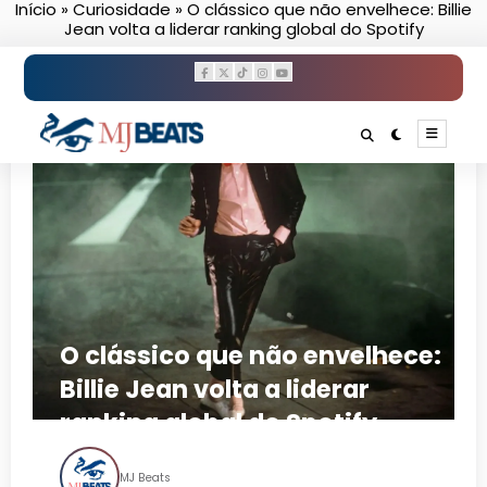
Início
»
Curiosidade
»
O clássico que não envelhece: Billie
Pular
Jean volta a liderar ranking global do Spotify
para
o
conteúdo
O clássico que não envelhece:
Billie Jean volta a liderar
ranking global do Spotify
MJ Beats