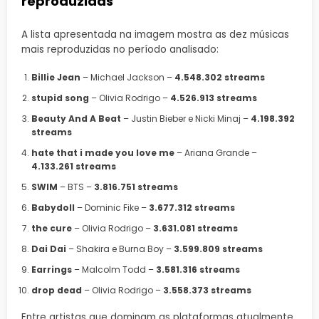
reproduzidas
A lista apresentada na imagem mostra as dez músicas
mais reproduzidas no período analisado:
Billie Jean
– Michael Jackson –
4.548.302 streams
stupid song
– Olivia Rodrigo –
4.526.913 streams
Beauty And A Beat
– Justin Bieber e Nicki Minaj –
4.198.392
streams
hate that i made you love me
– Ariana Grande –
4.133.261 streams
SWIM
– BTS –
3.816.751 streams
Babydoll
– Dominic Fike –
3.677.312 streams
the cure
– Olivia Rodrigo –
3.631.081 streams
Dai Dai
– Shakira e Burna Boy –
3.599.809 streams
Earrings
– Malcolm Todd –
3.581.316 streams
drop dead
– Olivia Rodrigo –
3.558.373 streams
Entre artistas que dominam as plataformas atualmente,