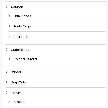
Colunas
Entre Linhas
Ponto Cego
Reescuta
Curiosidade
Hoje na HIStória
Dança
Deep Cuts
Edcyhis
Amém