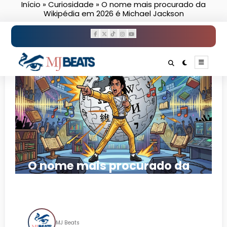
Início
»
Curiosidade
»
O nome mais procurado da
Pular
Wikipédia em 2026 é Michael Jackson
para
o
conteúdo
O nome mais procurado da
Wikipédia em 2026 é Michael
Jackson
MJ Beats