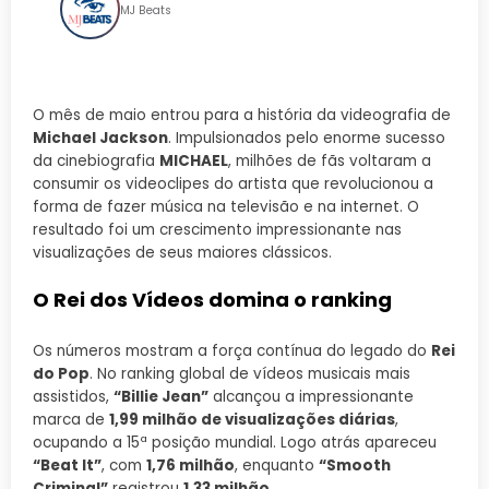
MJ Beats
O mês de maio entrou para a história da videografia de
Michael Jackson
. Impulsionados pelo enorme sucesso
da cinebiografia
MICHAEL
, milhões de fãs voltaram a
consumir os videoclipes do artista que revolucionou a
forma de fazer música na televisão e na internet. O
resultado foi um crescimento impressionante nas
visualizações de seus maiores clássicos.
O Rei dos Vídeos domina o ranking
Os números mostram a força contínua do legado do
Rei
do Pop
. No ranking global de vídeos musicais mais
assistidos,
“Billie Jean”
alcançou a impressionante
marca de
1,99 milhão de visualizações diárias
,
ocupando a 15ª posição mundial. Logo atrás apareceu
“Beat It”
, com
1,76 milhão
, enquanto
“Smooth
Criminal”
registrou
1,33 milhão
.