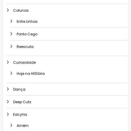
Colunas
Entre Linhas
Ponto Cego
Reescuta
Curiosidade
Hoje na HIStória
Dança
Deep Cuts
Edcyhis
Amém