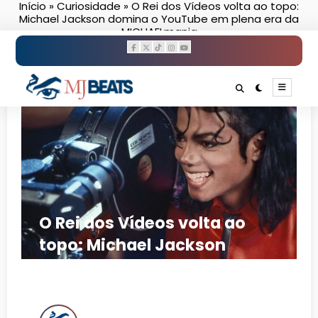
Início
»
Curiosidade
»
O Rei dos Vídeos volta ao topo:
Pular
Michael Jackson domina o YouTube em plena era da
para
MICHAELmania
o
conteúdo
O Rei dos Vídeos volta ao
topo: Michael Jackson
domina o YouTube em plena
era da MICHAELmania