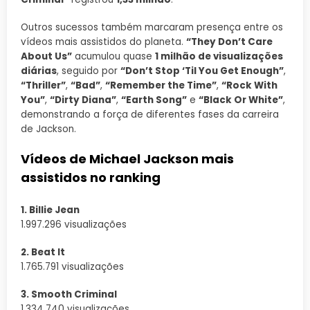
Outros sucessos também marcaram presença entre os
vídeos mais assistidos do planeta.
“They Don’t Care
About Us”
acumulou quase
1 milhão de visualizações
diárias
, seguido por
“Don’t Stop ‘Til You Get Enough”
,
“Thriller”
,
“Bad”
,
“Remember the Time”
,
“Rock With
You”
,
“Dirty Diana”
,
“Earth Song”
e
“Black Or White”
,
demonstrando a força de diferentes fases da carreira
de Jackson.
Vídeos de Michael Jackson mais
assistidos no ranking
1. Billie Jean
1.997.296 visualizações
2. Beat It
1.765.791 visualizações
3. Smooth Criminal
1.334.740 visualizações