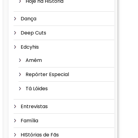
Hoje na HIStória
Dança
Deep Cuts
Edcyhis
Amém
Repórter Especial
Tá Lóides
Entrevistas
Família
HIStórias de Fãs