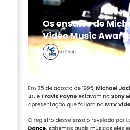
Os ensaios de Mich
Video Music Award
MJ Beats
Em 25 de agosto de 1995,
Michael Jac
Jr.
e
Travis Payne
estavam no
Sony M
apresentação que fariam no
MTV Vide
O registro desse ensaio revelado por 
Dance
, sabemos quais músicas eles e