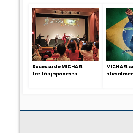
Sucesso de MICHAEL
MICHAEL s
faz fãs japoneses
oficialme
deixarem o karaokê
12ª maior 
para dançar no
história do
cinema