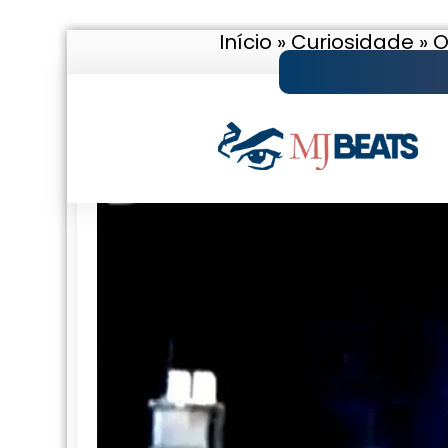
Início
»
Curiosidade
»
O
Pular
para
o
conteúdo