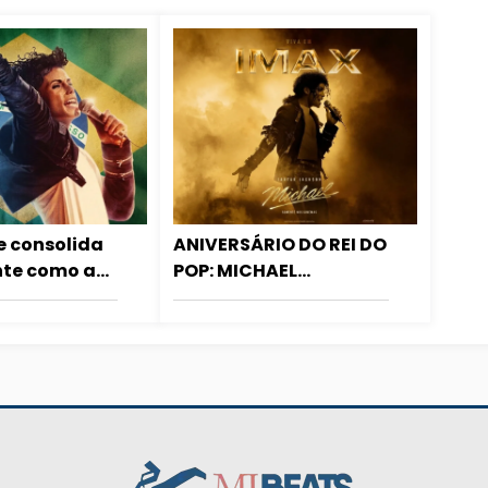
e consolida
ANIVERSÁRIO DO REI DO
nte como a
POP: MICHAEL
bilheteria da
retornará aos cinemas
 Brasil
brasileiros no dia
29/08, incluindo
SESSÕES IMAX!