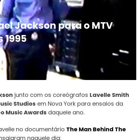
ael Jackson para o MTV
s 1995
kson
junto com os coreógrafos
Lavelle Smith
usic Studios
em Nova York para ensaios da
o Music Awards
daquele ano.
Lavelle no documentário
The Man Behind The
nsaiaram naquele dia: