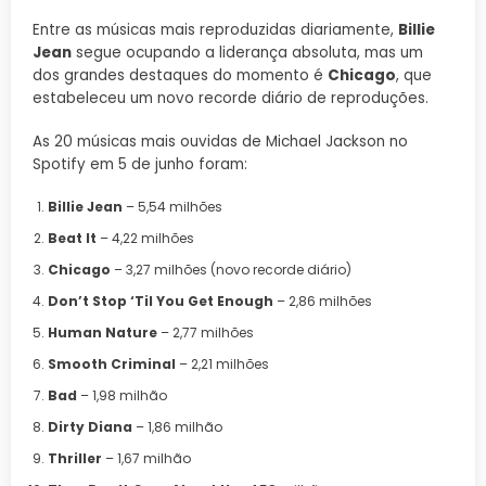
Entre as músicas mais reproduzidas diariamente,
Billie
Jean
segue ocupando a liderança absoluta, mas um
dos grandes destaques do momento é
Chicago
, que
estabeleceu um novo recorde diário de reproduções.
As 20 músicas mais ouvidas de Michael Jackson no
Spotify em 5 de junho foram:
Billie Jean
– 5,54 milhões
Beat It
– 4,22 milhões
Chicago
– 3,27 milhões (novo recorde diário)
Don’t Stop ‘Til You Get Enough
– 2,86 milhões
Human Nature
– 2,77 milhões
Smooth Criminal
– 2,21 milhões
Bad
– 1,98 milhão
Dirty Diana
– 1,86 milhão
Thriller
– 1,67 milhão