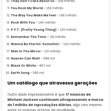
They Don’t Care About Us
– 1,58 milhão
You Rock My World
– 1,53 milhão
The Way You Make Me Feel
– 1,46 milhão
Rock With You
– 1,40 milhão
P.Y.T. (Pretty Young Thing)
– 1,23 milhão
Remember The Time
– 1,16 milhão
Wanna Be Startin’ Somethin’
– 1,02 milhão
Man In The Mirror
– 1,01 milhão
Heaven Can Wait
– 996 mil
Black Or White
– 867 mil
Earth Song
– 583 mil
Um catálogo que atravessa gerações
Outro dado impressionante é que
17 músicas de
Michael Jackson continuam ultrapassando a marca
de 1 milhão de reproduções diárias
, algo raro mesmo
entre os maiores artistas da atualidade.