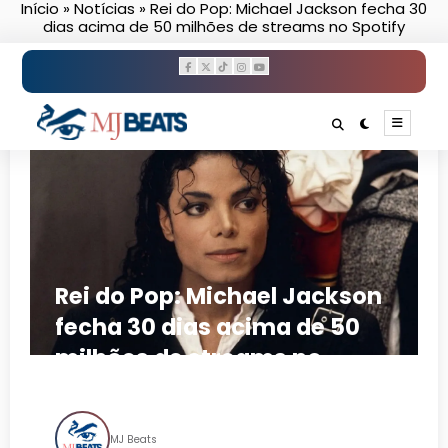
Início
»
Notícias
»
Rei do Pop: Michael Jackson fecha 30
Pular
dias acima de 50 milhões de streams no Spotify
para
o
conteúdo
Rei do Pop: Michael Jackson
fecha 30 dias acima de 50
milhões de streams no
Spotify
MJ Beats