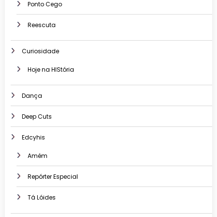
Ponto Cego
Reescuta
Curiosidade
Hoje na HIStória
Dança
Deep Cuts
Edcyhis
Amém
Repórter Especial
Tá Lóides