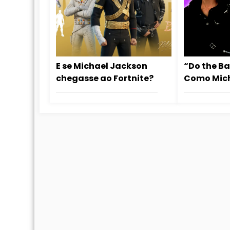
E se Michael Jackson
“Do the B
chegasse ao Fortnite?
Como Mic
Jackson t
Os Simpso
estrelas 