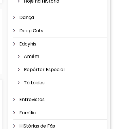
Hoje na HIStória
Dança
Deep Cuts
Edcyhis
Amém
Repórter Especial
Tá Lóides
Entrevistas
Família
HIStórias de Fãs