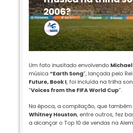
2006?
MJ Beats
Um fato inusitado envolvendo
Michael
música
“Earth Song
”, lançada pelo R
Future, Book I
, foi incluída na trilha s
“
Voices from the FIFA World Cup
”.
Na época, a compilação, que também 
Whitney Houston
, entre outros, fez 
a alcançar o Top 10 de vendas na Ale