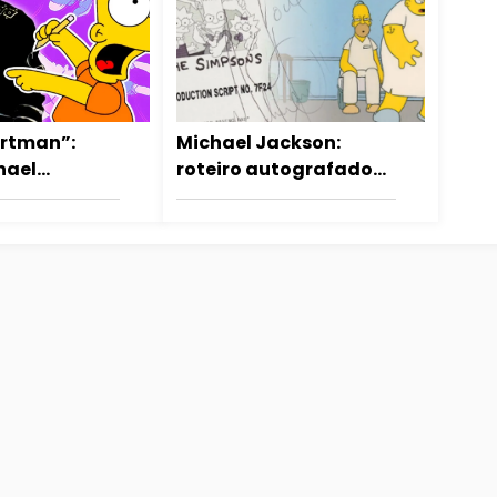
artman”:
Michael Jackson:
hael
roteiro autografado
ransformou
de The Simpsons é
ns em
vendido em leilão
da música