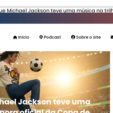
ue Michael Jackson teve uma música na trilh
Início
Podcast
Sobre o site
chael Jackson teve uma
nora oficial da Copa de