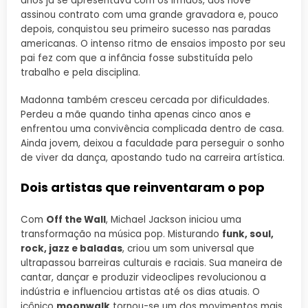
anos já se apresentava com os irmãos, aos nove
assinou contrato com uma grande gravadora e, pouco
depois, conquistou seu primeiro sucesso nas paradas
americanas. O intenso ritmo de ensaios imposto por seu
pai fez com que a infância fosse substituída pelo
trabalho e pela disciplina.
Madonna também cresceu cercada por dificuldades.
Perdeu a mãe quando tinha apenas cinco anos e
enfrentou uma convivência complicada dentro de casa.
Ainda jovem, deixou a faculdade para perseguir o sonho
de viver da dança, apostando tudo na carreira artística.
Dois artistas que reinventaram o pop
Com
Off the Wall
, Michael Jackson iniciou uma
transformação na música pop. Misturando
funk, soul,
rock, jazz e baladas
, criou um som universal que
ultrapassou barreiras culturais e raciais. Sua maneira de
cantar, dançar e produzir videoclipes revolucionou a
indústria e influenciou artistas até os dias atuais. O
icônico
moonwalk
tornou-se um dos movimentos mais