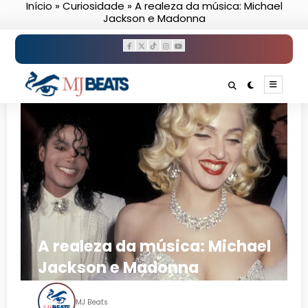
Início
»
Curiosidade
»
A realeza da música: Michael
Pular
Jackson e Madonna
para
o
conteúdo
A realeza da música: Michael
Jackson e Madonna
MJ Beats