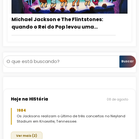
Michael Jackson e The Flintstones:
quando o Rei do Pop levou uma
mensagem antidrogas para as
crianças
Pesquisar
Buscar
Hoje na HIStória
08 de agosto
1984
Os Jacksons realizam o último de três concertos no Neyland
Stadium em Knoxville, Tennessee.
Ver mais (2)