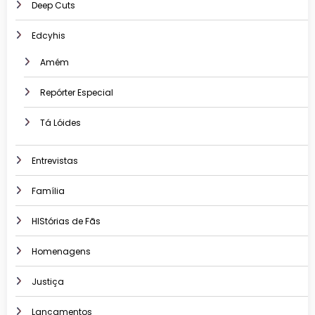
Deep Cuts
Edcyhis
Amém
Repórter Especial
Tá Lóides
Entrevistas
Família
HIStórias de Fãs
Homenagens
Justiça
Lançamentos