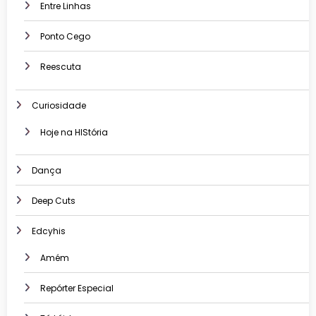
Entre Linhas
Ponto Cego
Reescuta
Curiosidade
Hoje na HIStória
Dança
Deep Cuts
Edcyhis
Amém
Repórter Especial