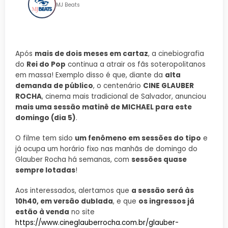
MJ Beats
Após
mais de dois meses em cartaz
, a cinebiografia
do
Rei do Pop
continua a atrair os fãs soteropolitanos
em massa! Exemplo disso é que, diante da
alta
demanda de público
, o centenário
CINE GLAUBER
ROCHA
, cinema mais tradicional de Salvador, anunciou
mais uma sessão matinê de MICHAEL para este
domingo (dia 5)
.
O filme tem sido
um fenômeno em sessões do tipo
e
já ocupa um horário fixo nas manhãs de domingo do
Glauber Rocha há semanas, com
sessões quase
sempre lotadas
!
Aos interessados, alertamos que
a sessão será às
10h40, em versão dublada
, e que
os ingressos já
estão à venda
no site
https://www.cineglauberrocha.com.br/glauber-