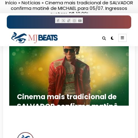
Início
»
Notícias
»
Cinema mais tradicional de SALVADOR
Pular
confirma matinê de MICHAEL para 05/07. Ingressos
para
custam R$ 10,00!
o
conteúdo
Cinema mais tradicional de
SALVADOR confirma matinê
de MICHAEL para 05/07.
Ingressos custam R$ 10,00!