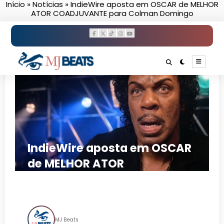
Início
»
Notícias
»
IndieWire aposta em OSCAR de MELHOR
Pular
ATOR COADJUVANTE para Colman Domingo
para
o
conteúdo
IndieWire aposta em OSCAR
de MELHOR ATOR
COADJUVANTE para Colman
Domingo
MJ Beats