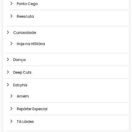
Ponto Cego
Reescuta
Curiosidade
Hoje na HIStória
Dança
Deep Cuts
Edcyhis
Amém
Repórter Especial
Tá Lóides