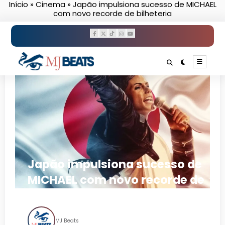
Início
»
Cinema
»
Japão impulsiona sucesso de MICHAEL
Pular
com novo recorde de bilheteria
para
o
conteúdo
Japão impulsiona sucesso de
MICHAEL com novo recorde de
bilheteria
MJ Beats