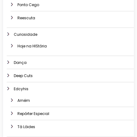
Ponto Cego
Reescuta
Curiosidade
Hoje na HIStória
Dança
Deep Cuts
Edcyhis
Amém
Repórter Especial
Tá Lóides