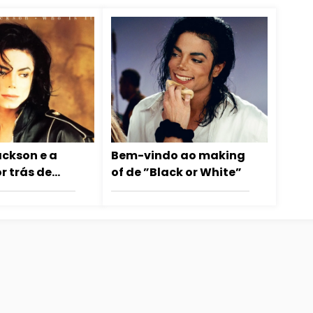
ackson e a
Bem-vindo ao making
r trás de
of de ”Black or White”