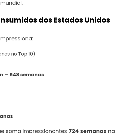
 mundial.
consumidos dos Estados Unidos
 impressiona:
nas no Top 10)
on
—
548 semanas
manas
que soma impressionantes
724 semanas
na