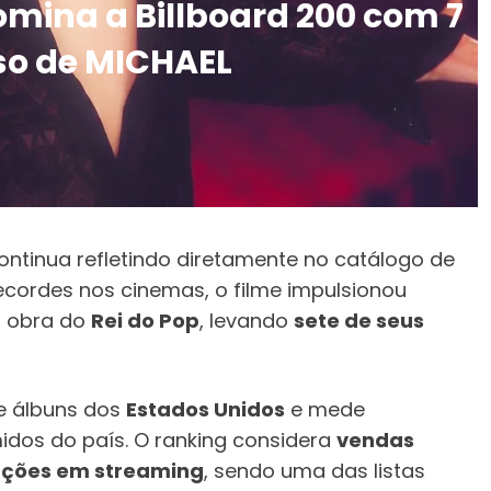
mina a Billboard 200 com 7
so de MICHAEL
ntinua refletindo diretamente no catálogo de
recordes nos cinemas, o filme impulsionou
a obra do
Rei do Pop
, levando
sete de seus
de álbuns dos
Estados Unidos
e mede
dos do país. O ranking considera
vendas
duções em streaming
, sendo uma das listas