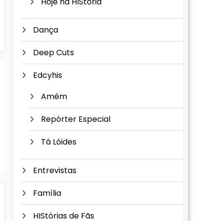
Hoje na HIStória
Dança
Deep Cuts
Edcyhis
Amém
Repórter Especial
Tá Lóides
Entrevistas
Família
HIStórias de Fãs