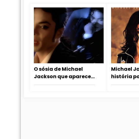
O sósia de Michael
Michael J
Jackson que aparece
história po
no clipe Who Is It
Who Is It