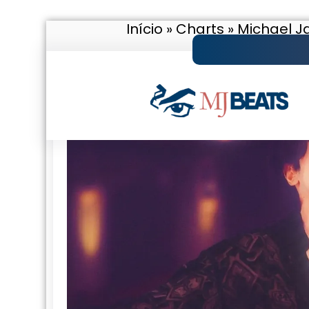
Início
»
Charts
»
Michael J
Pular
para
o
conteúdo