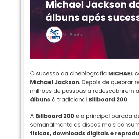
Michael Jackson do
álbuns após suces
MJ Beats
O sucesso da cinebiografia
MICHAEL
co
Michael Jackson
. Depois de quebrar 
milhões de pessoas a redescobrirem 
álbuns
à tradicional
Billboard 200
.
A
Billboard 200
é a principal parada 
semanalmente os discos mais consumi
físicas, downloads digitais e repro