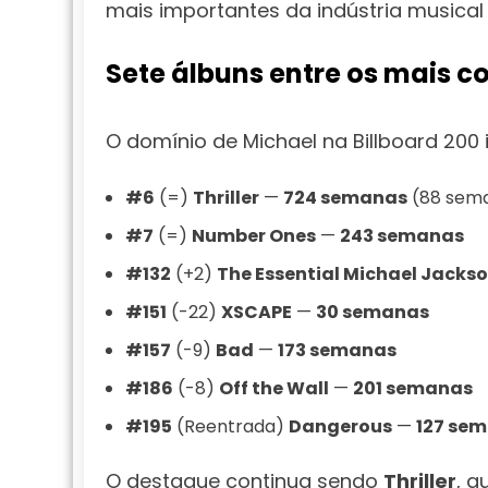
mais importantes da indústria musical
Sete álbuns entre os mais 
O domínio de Michael na Billboard 200
#6
(=)
Thriller
—
724 semanas
(88 sema
#7
(=)
Number Ones
—
243 semanas
#132
(+2)
The Essential Michael Jacks
#151
(-22)
XSCAPE
—
30 semanas
#157
(-9)
Bad
—
173 semanas
#186
(-8)
Off the Wall
—
201 semanas
#195
(Reentrada)
Dangerous
—
127 se
O destaque continua sendo
Thriller
, 