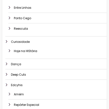
Entre Linhas
Ponto Cego
Reescuta
Curiosidade
Hoje na HIStória
Dança
Deep Cuts
Edcyhis
Amém
Repórter Especial