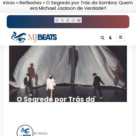
Início
»
Reflexões
»
O Segredo por Trás da Sombra: Quem
Pular
era Michael Jackson de Verdade?
para
o
conteúdo
O Segredo por Trás da
Sombra: Quem era Michael
Jackson de Verdade?
MJ Beats