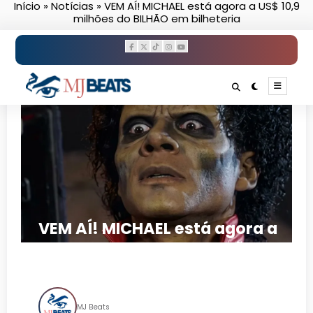
Início
»
Notícias
»
VEM AÍ! MICHAEL está agora a US$ 10,9
Pular
milhões do BILHÃO em bilheteria
para
o
conteúdo
VEM AÍ! MICHAEL está agora a
US$ 10,9 milhões do BILHÃO
em bilheteria
MJ Beats