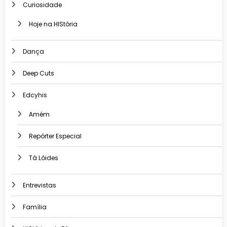
Curiosidade
Hoje na HIStória
Dança
Deep Cuts
Edcyhis
Amém
Repórter Especial
Tá Lóides
Entrevistas
Família