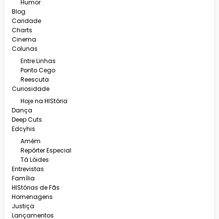
Humor
Blog
Caridade
Charts
Cinema
Colunas
Entre Linhas
Ponto Cego
Reescuta
Curiosidade
Hoje na HIStória
Dança
Deep Cuts
Edcyhis
Amém
Repórter Especial
Tá Lóides
Entrevistas
Família
HIStórias de Fãs
Homenagens
Justiça
Lançamentos