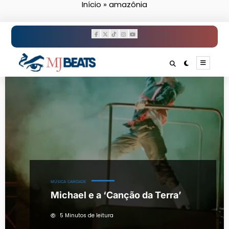
Início
»
amazônia
Pular
para
o
conteúdo
MÚSICA
CARIDADE
Michael e a ‘Canção da Terra’
5 Minutos de leitura