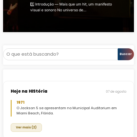
1️⃣ Introdução — Mais que um hit, um manifesto
visual e sonoro No universo de…
Pesquisar
Buscar
Hoje na HIStória
07 de agosto
1971
O Jackson 5 se apresentam no Municipal Auditorium em
Miami Beach, Flórida.
Ver mais (2)