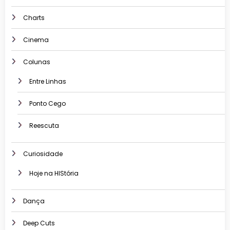
Charts
Cinema
Colunas
Entre Linhas
Ponto Cego
Reescuta
Curiosidade
Hoje na HIStória
Dança
Deep Cuts