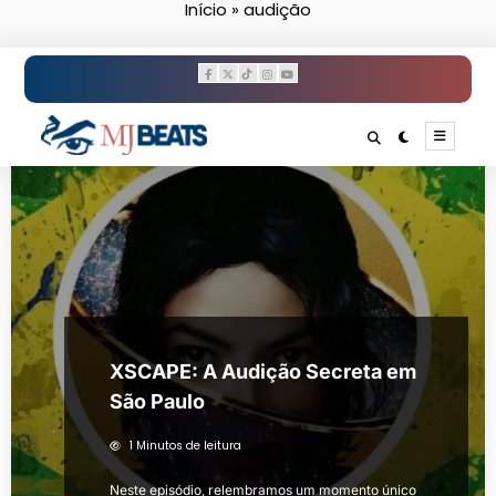
Início
»
audição
Pular
para
o
conteúdo
XSCAPE: A Audição Secreta em
São Paulo
1 Minutos de leitura
Neste episódio, relembramos um momento único