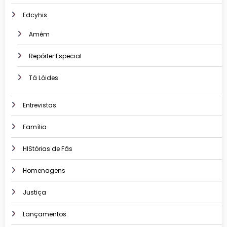
Edcyhis
Amém
Repórter Especial
Tá Lóides
Entrevistas
Família
HIStórias de Fãs
Homenagens
Justiça
Lançamentos