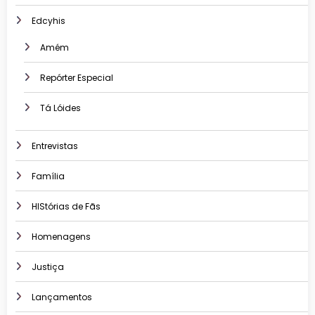
Edcyhis
Amém
Repórter Especial
Tá Lóides
Entrevistas
Família
HIStórias de Fãs
Homenagens
Justiça
Lançamentos