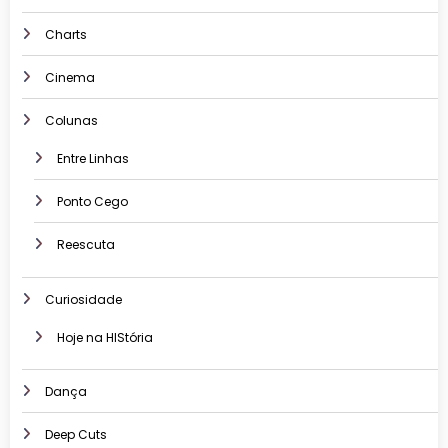
Charts
Cinema
Colunas
Entre Linhas
Ponto Cego
Reescuta
Curiosidade
Hoje na HIStória
Dança
Deep Cuts