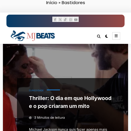
Início
»
Bastidores
Pular
para
o
conteúdo
CURIOSIDADE
Thriller: O dia em que Hollywood
e o pop criaram um mito
3 Minutos de leitura
Michael Jackson nunca quis fazer apenas mais