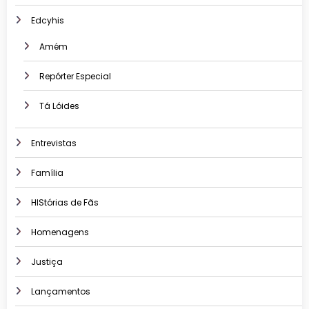
Edcyhis
Amém
Repórter Especial
Tá Lóides
Entrevistas
Família
HIStórias de Fãs
Homenagens
Justiça
Lançamentos