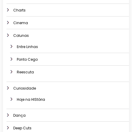
Charts
Cinema
Colunas
Entre Linhas
Ponto Cego
Reescuta
Curiosidade
Hoje na HIStória
Dança
Deep Cuts