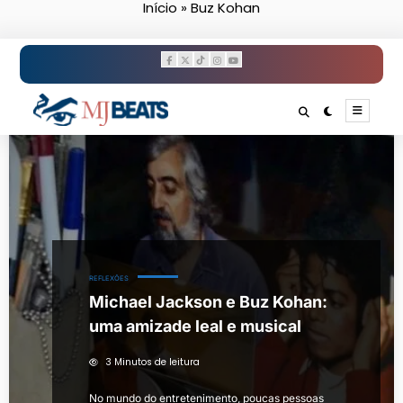
Início
»
Buz Kohan
Pular
para
o
conteúdo
REFLEXÕES
Michael Jackson e Buz Kohan:
uma amizade leal e musical
3 Minutos de leitura
No mundo do entretenimento, poucas pessoas