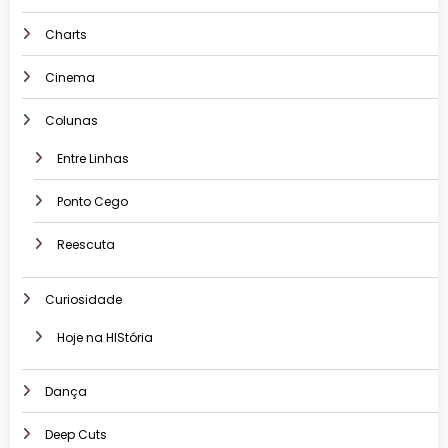
Charts
Cinema
Colunas
Entre Linhas
Ponto Cego
Reescuta
Curiosidade
Hoje na HIStória
Dança
Deep Cuts