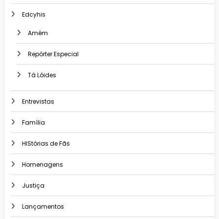
Edcyhis
Amém
Repórter Especial
Tá Lóides
Entrevistas
Família
HIStórias de Fãs
Homenagens
Justiça
Lançamentos