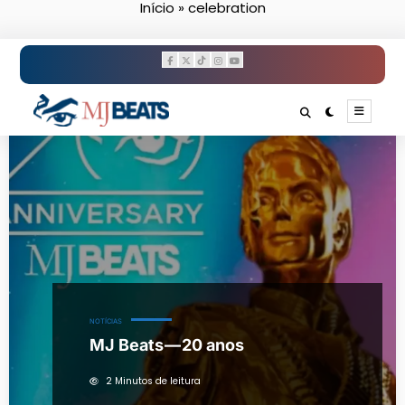
Início
»
celebration
Pular
para
o
conteúdo
NOTÍCIAS
MJ Beats — 20 anos
2 Minutos de leitura