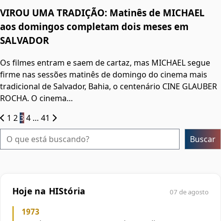
VIROU UMA TRADIÇÃO: Matinês de MICHAEL
aos domingos completam dois meses em
SALVADOR
Os filmes entram e saem de cartaz, mas MICHAEL segue
firme nas sessões matinês de domingo do cinema mais
tradicional de Salvador, Bahia, o centenário CINE GLAUBER
ROCHA. O cinema…
Paginação
1
2
3
4
…
41
de
Pesquisar
Buscar
posts
Hoje na HIStória
07 de agosto
1973