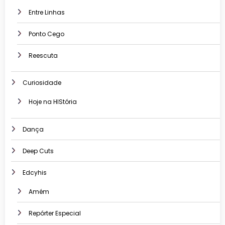
Entre Linhas
Ponto Cego
Reescuta
Curiosidade
Hoje na HIStória
Dança
Deep Cuts
Edcyhis
Amém
Repórter Especial