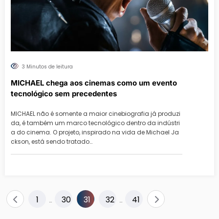
3 Minutos de leitura
MICHAEL chega aos cinemas como um evento
tecnológico sem precedentes
MICHAEL não é somente a maior cinebiografia já produzi
da, é também um marco tecnológico dentro da indústri
a do cinema. O projeto, inspirado na vida de Michael Ja
ckson, está sendo tratado…
Paginação
1
30
31
32
41
…
…
de